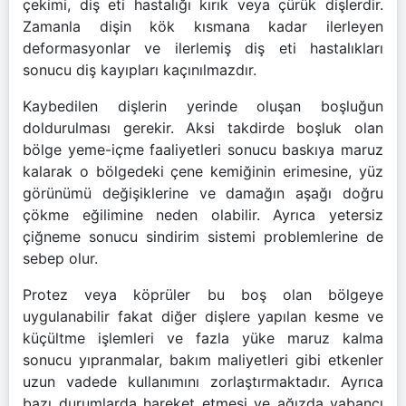
çekimi, diş eti hastalığı kırık veya çürük dişlerdir.
Zamanla dişin kök kısmana kadar ilerleyen
deformasyonlar ve ilerlemiş diş eti hastalıkları
sonucu diş kayıpları kaçınılmazdır.
Kaybedilen dişlerin yerinde oluşan boşluğun
doldurulması gerekir. Aksi takdirde boşluk olan
bölge yeme-içme faaliyetleri sonucu baskıya maruz
kalarak o bölgedeki çene kemiğinin erimesine, yüz
görünümü değişiklerine ve damağın aşağı doğru
çökme eğilimine neden olabilir. Ayrıca yetersiz
çiğneme sonucu sindirim sistemi problemlerine de
sebep olur.
Protez veya köprüler bu boş olan bölgeye
uygulanabilir fakat diğer dişlere yapılan kesme ve
küçültme işlemleri ve fazla yüke maruz kalma
sonucu yıpranmalar, bakım maliyetleri gibi etkenler
uzun vadede kullanımını zorlaştırmaktadır. Ayrıca
bazı durumlarda hareket etmesi ve ağızda yabancı