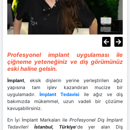
Profesyonel implant uygulaması ile
çiğneme yeteneğiniz ve diş görümünüz
eski haline gelsin.
İmplant
, eksik dişlerin yerine yerleştirilen ağız
yapısına tam işlev kazandıran mucize bir
uygulamadır.
İmplant Tedavisi
ile ağız ve diş
bakımızda mükemmel, uzun vadeli bir çözüme
kavuşabilirsiniz.
En İyi İmplant Markaları ile
Profesyonel Diş İmplant
Tedavileri
İstanbul, Türkiye
'de yer alan Diş